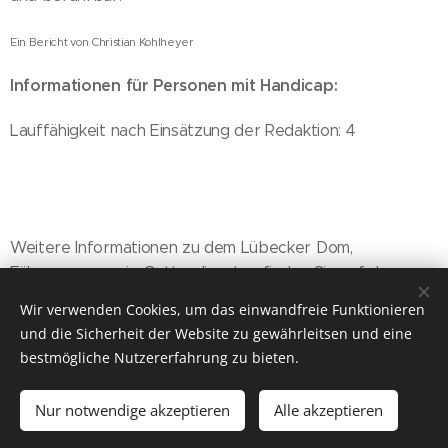
Ein Bericht von Christian Kohlheyer
Informationen für Personen mit Handicap:
Lauffähigkeit nach Einsätzung der Redaktion: 4
Weitere Informationen zu dem Lübecker Dom,
Führungen, sowie Gottesdiensten finden Sie auf der
Homepage
des Lübecker Doms.
Wir verwenden Cookies, um das einwandfreie Funktionieren
und die Sicherheit der Website zu gewährleitsen und eine
bestmögliche Nutzererfahrung zu bieten.
freizeitparkmithandicap.de
Nur notwendige akzeptieren
Alle akzeptieren
Dein Nr. 1 Infoportal für
Handicap
Freizeit trotz