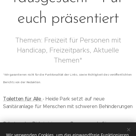
euch präsentiert
Themen: Freizeit für Personen mit
Handicap, Freizeitparks, Aktuelle
Themen*
*Wir garantieren nicht für die Funktonalität der Links, sowie Richtigkeit des veröffentlichten
Berichts von der Redaktion.
Toiletten für Alle
- Heide Park setzt auf neue
Sanitäranlage für Menschen mit schweren Behinderungen
Schutz oder Diskriminierung - Coronaregeln für
Menschen mit Handicap
Wir verwenden Cookies, um das einwandfreie Funktionieren